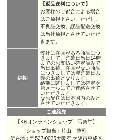
【返品送料について】
お客様のご都合による場合
はご負担下さい。ただし、
不良品交換、誤品配送交換
は当社負担とさせていただ
きます。
弊社に在庫がある商品につ
きまして、営業日当日14時
までのお支払い確定済みで
当日出荷、在庫がない商品
につきましては翌営業日以
納期
降の出荷となります。
納期に関しましては確定次
第メールにてご連絡させて
いただきます。
なお配送は日本国内のみと
させていただきます。
ご連絡先
【KNオンラインショップ 写楽堂】
ショップ担当：
片山 博司
所在地：〒537-0025大阪府 大阪市東成区