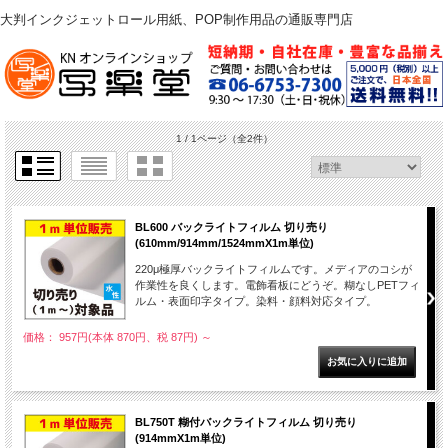
大判インクジェットロール用紙、POP制作用品の通販専門店
1 / 1ページ
（全2件）
BL600 バックライトフィルム 切り売り
(610mm/914mm/1524mmX1m単位)
220μ極厚バックライトフィルムです。メディアのコシが
作業性を良くします。電飾看板にどうぞ。糊なしPETフィ
ルム・表面印字タイプ。染料・顔料対応タイプ。
価格： 957円(本体 870円、税 87円)
～
BL750T 糊付バックライトフィルム 切り売り
(914mmX1m単位)