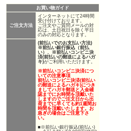
お買い物ガイド
インターネットにて24時間
受け付けております。
ご注文方法
ご注文やご質問メールの対
応は、土日祝日を除く平日
のみの対応となります。
(前払いでのお支払い方法)
※前払い銀行振込（前払
い）、
※
前払いコンビニ決
済(前払いの郵送によるハガ
キ)
がご利用いただけます。
※前払いコンビニ決済につ
いての注意事項
前払いコンビニ決済(前払い
の郵送によるハガキ)につき
ましてハガキ郵送と入金確
認までにお時間を頂戴いた
しますのでご注文日から出
荷までに早くても約1週間お
時間を頂戴いたします。お
急ぎの場合はご注意下さ
い。
■※前払い銀行振込(前払い)