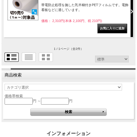
帯電防止処理を施した乳半糊付きPETフィルムです。電飾
看板などに適しています。
価格： 2,310円(本体 2,100円、税 210円)
1 / 1ページ
（全2件）
商品検索
価格帯検索
円 ～
円
インフォメーション