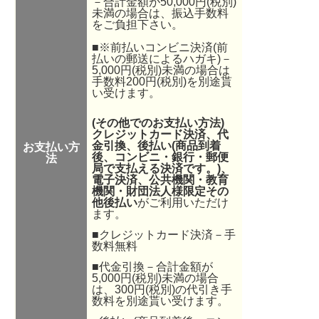
－合計金額が50,000円(税別)
未満の場合は、振込手数料
をご負担下さい。
■※前払いコンビニ決済(前
払いの郵送によるハガキ)－
5,000円(税別)未満の場合は
手数料200円(税別)を別途貰
い受けます。
(その他でのお支払い方法)
クレジットカード決済、代
金引換、後払い(商品到着
お支払い方
後、コンビニ・銀行・郵便
法
局で支払える決済です。
)、
電子決済
、公共機関・教育
機関・財団法人様限定その
他後払い
がご利用いただけ
ます。
■クレジットカード決済－手
数料無料
■代金引換－合計金額が
5,000円(税別)未満の場合
は、300円(税別)の代引き手
数料を別途貰い受けます。