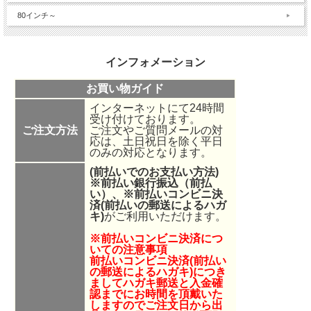
80インチ～
インフォメーション
お買い物ガイド
インターネットにて24時間
受け付けております。
ご注文方法
ご注文やご質問メールの対
応は、土日祝日を除く平日
のみの対応となります。
(前払いでのお支払い方法)
※前払い銀行振込（前払
い）、
※
前払いコンビニ決
済(前払いの郵送によるハガ
キ)
がご利用いただけます。
※前払いコンビニ決済につ
いての注意事項
前払いコンビニ決済(前払い
の郵送によるハガキ)につき
ましてハガキ郵送と入金確
認までにお時間を頂戴いた
しますのでご注文日から出