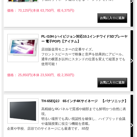
価格： 70,125円(本体 63,750円、税 6,375円)
PL-I10H (ハイビジョン対応10.1インチワイドSDプレーヤ
ー 電子POP)【アイテム】
店頭販促用モニターの定番サイズ。
フロントスピーカーで映像と音声を効果的にアピール。
通常の横置き以外にスタンドの位置を変えて縦置きでも
使用可能！
価格： 25,850円(本体 23,500円、税 2,350円)
TH-65EQ2J 65インチ4Kサイネージ 【パナソニック】
高精細な4Kパネルで質感や細部までも鮮明かつ自然に表
現。
明るい場所でも高い視認性を確保し、ハイブリッド会議
や遠隔授業に役立つ機能を搭載。
企業や学校、店頭でのサイネージにも最適です。:65型