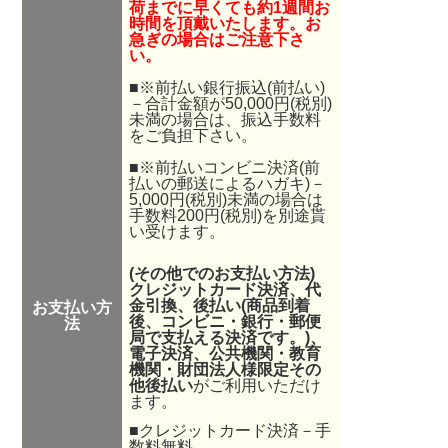
荷までに早くても約1週間お
時間を頂戴いたします。お
急ぎの場合はご注意下さ
い。
■※前払い銀行振込(前払い)
－合計金額が50,000円(税別)
未満の場合は、振込手数料
をご負担下さい。
■※前払いコンビニ決済(前
払いの郵送によるハガキ)－
5,000円(税別)未満の場合は
手数料200円(税別)を別途貰
い受けます。
(その他でのお支払い方法)
クレジットカード決済、代
金引換、後払い(商品到着
お支払い方
後、コンビニ・銀行・郵便
法
局で支払える決済です。
)、
電子決済
、公共機関・教育
機関・財団法人様限定その
他後払い
がご利用いただけ
ます。
■クレジットカード決済－手
数料無料