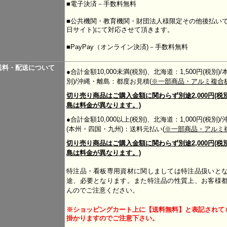
■電子決済－手数料無料
■公共機関・教育機関・財団法人様限定その他後払いで
日サイト)にて対応させて頂きます。
■PayPay（オンライン決済)－手数料無料
送料・配送について
●合計金額10,000未満(税別)、北海道：1,500円(税別)
別)/沖縄・離島：都度お見積(
※一部商品・アルミ複合
切り売り商品はご購入金額に関わらず別途2,000円(税
島は料金が異なります。)
●合計金額10,000以上(税別)、北海道：1,000円(税
(本州・四国・九州)：送料元払い(
※一部商品・アルミ
切り売り商品はご購入金額に関わらず別途2,000円(税
島は料金が異なります。)
特注品・看板専用資材に関しましては特注品扱いと
途、必要となります。また特注品の性質上、お客様
んのでご注意ください。
※ショッピングカート上に【送料無料】と表記されて
掛かりますのでご注意下さい。