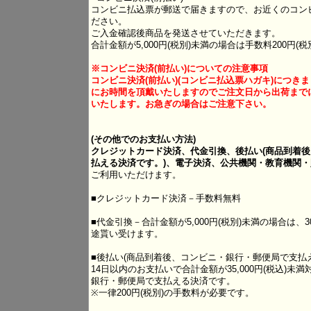
コンビニ払込票が郵送で届きますので、お近くのコン
ださい。
ご入金確認後商品を発送させていただきます。
合計金額が5,000円(税別)未満の場合は手数料200円(
※コンビニ決済(
前払い
)についての注意事項
コンビニ決済(
前払い
)(
コンビニ払込票
ハガキ)につき
にお時間を頂戴いたしますのでご注文日から出荷まで
いたします。お急ぎの場合はご注意下さい。
(その他でのお支払い方法)
クレジットカード決済、代金引換、後払い(商品到着
払える決済です。
)、電子決済
、公共機関・教育機関・
ご利用いただけます。
■クレジットカード決済－手数料無料
■代金引換－合計金額が5,000円(税別)未満の場合は、
途貰い受けます。
■後払い(商品到着後、コンビニ・銀行・郵便局で支払
14日以内のお支払いで合計金額が35,000円(税込)
銀行・郵便局で支払える決済です。
※一律200円(税別)の手数料が必要です。