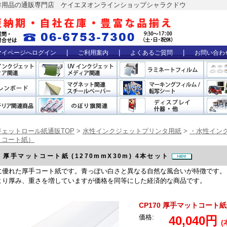
作用品の通販専門店 ケイエヌオンラインショップシャラクドウ
|
|
|
マイページへログイン
ご利用案内
よくあるご質問
お問い合わ
ェットロール紙通販TOP
>
水性インクジェットプリンタ用紙
>
・水性イン
トコート紙）
0 厚手マットコート紙 (1270mmX30m) 4本セット
に優れた厚手コート紙です。青っぽい白さと異なる自然な風合いが特徴です。
52より厚み、重さを増していますが価格を同等にした経済的な商品です。
CP170 厚手マットコート紙 (
価格:
40,040円
(