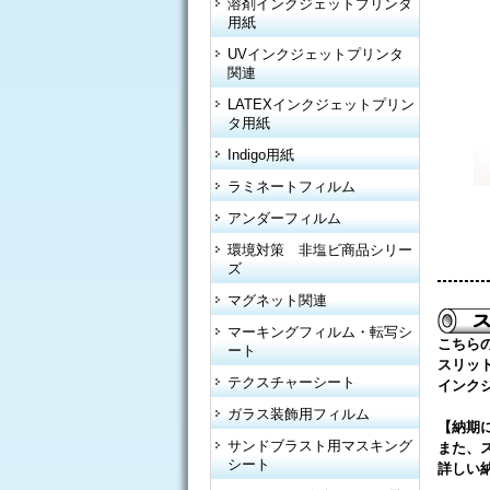
溶剤インクジェットプリンタ
用紙
UVインクジェットプリンタ
関連
LATEXインクジェットプリン
タ用紙
Indigo用紙
ラミネートフィルム
アンダーフィルム
環境対策 非塩ビ商品シリー
ズ
マグネット関連
マーキングフィルム・転写シ
こちら
ート
スリッ
テクスチャーシート
インク
ガラス装飾用フィルム
【納期
サンドブラスト用マスキング
また、
シート
詳しい