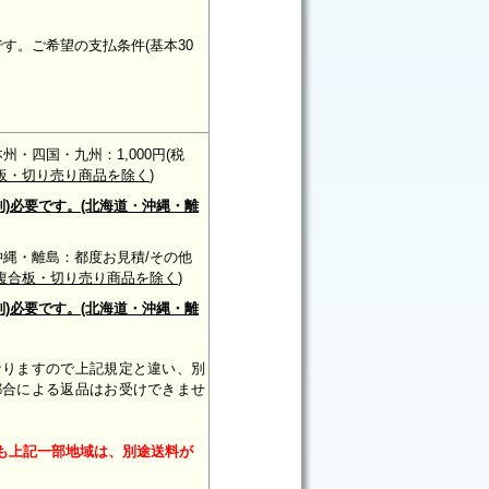
す。ご希望の支払条件(基本30
/本州・四国・九州：1,000円(税
板・切り売り商品を除く
)
別)必要です。(北海道・沖縄・離
別)/沖縄・離島：都度お見積/その他
複合板・切り売り商品を除く
)
別)必要です。(北海道・沖縄・離
なりますので
上記規定と違い、別
都合による
返品はお受けできませ
も上記一部地域は、別途送料が