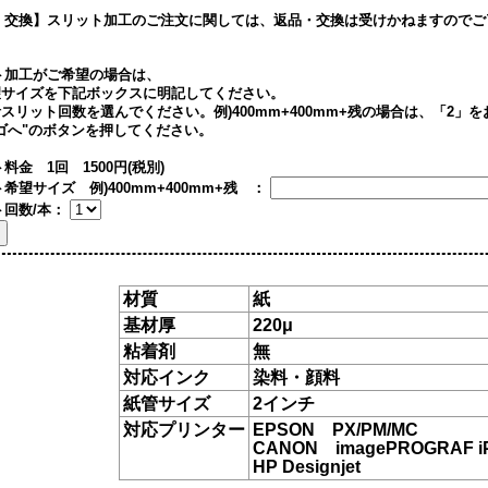
・交換】
スリット加工のご注文に関しては、返品・交換は受けかねますのでご
ト加工がご希望の場合は、
希望サイズを下記ボックスに明記してください。
計スリット回数を選んでください。例)400mm+400mm+残の場合は、「2」
カゴへ"のボタンを押してください。
料金 1回 1500円(税別)
希望サイズ 例)400mm+400mm+残 ：
ト回数/本：
材質
紙
基材厚
220μ
粘着剤
無
対応インク
染料・顔料
紙管サイズ
2インチ
対応プリンター
EPSON PX/PM/MC
CANON imagePROGRAF 
HP Designjet