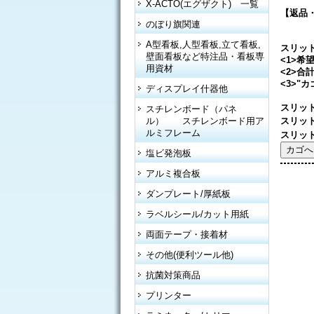
X-ACTO(エグザクト) 一覧
【返品
のぼり旗関連
A型看板,人型看板,立て看板,
スリッ
壁面看板など特注品・看板専
<1>
用資材
<2>合
<3>"
ディスプレイ什器他
スリット
スチレンボード（パネ
スリット
ル） スチレンボード用ア
ルミフレーム
スリッ
塩ビ発泡板
アルミ複合板
ダンプレート/厚紙板
ラベルシール/カット用紙
両面テープ・接着材
その他(便利ツール他)
抗菌対策商品
プリンター