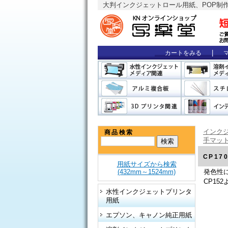
大判インクジェットロール用紙、POP制
|
カートをみる
インクジ
商品検索
手マッ
CP17
用紙サイズから検索
発色性
(432mm～1524mm)
CP1
水性インクジェットプリンタ
用紙
エプソン、キャノン純正用紙