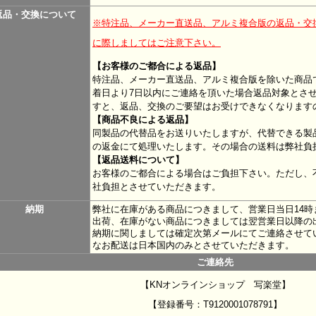
返品・交換について
※特注品、メーカー直送品、アルミ複合版の返品・交
に際しましてはご注意下さい。
【お客様のご都合による返品】
特注品、メーカー直送品、アルミ複合版を除いた商品
着日より7日以内にご連絡を頂いた場合返品対象とさ
すと、返品、交換のご要望はお受けできなくなります
【商品不良による返品】
同製品の代替品をお送りいたしますが、代替できる製
の返金にて処理いたします。その場合の送料は弊社負
【返品送料について】
お客様のご都合による場合はご負担下さい。ただし、
社負担とさせていただきます。
納期
弊社に在庫がある商品につきまして、営業日当日14
出荷、在庫がない商品につきましては翌営業日以降の
納期に関しましては確定次第メールにてご連絡させて
なお配送は日本国内のみとさせていただきます。
ご連絡先
【KNオンラインショップ 写楽堂】
【登録番号：T9120001078791】