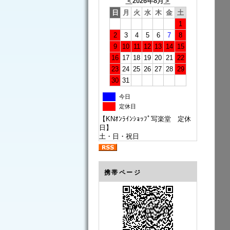
＜
2026年8月
＞
日
月
火
水
木
金
土
1
2
3
4
5
6
7
8
9
10
11
12
13
14
15
16
17
18
19
20
21
22
23
24
25
26
27
28
29
30
31
今日
定休日
【KNｵﾝﾗｲﾝｼｮｯﾌﾟ写楽堂 定休
日】
土・日・祝日
携帯ページ