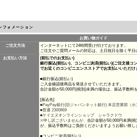
ンフォメーション
お買い物ガイド
ご注文方法
インターネットにて24時間受け付けております。
ご注文やご質問メールの対応は、土日祝日を除く平日
お支払い方法
(前払でのお支払い)
銀行振込(
前払い
)、コンビニ決済(前払い)(ご注文後
でお近くのコンビニエンスストアでお支払いいただけ
■銀行振込(前払い)
ご入金確認後商品を発送させていただきます。
合計金額が50,000円(税別)未満の場合は、振込手数
[振込先]
■PayPay銀行(旧ジャパンネット銀行) 本店営業部（
■普通 2300869
■ケイエヌオンラインショップ シャラクドウ
※申し訳ございませんが、
合計金額が50,000円未満
が、振込手数料はご負担くださいますようお願い致し
■コンビニ決済(前払い)