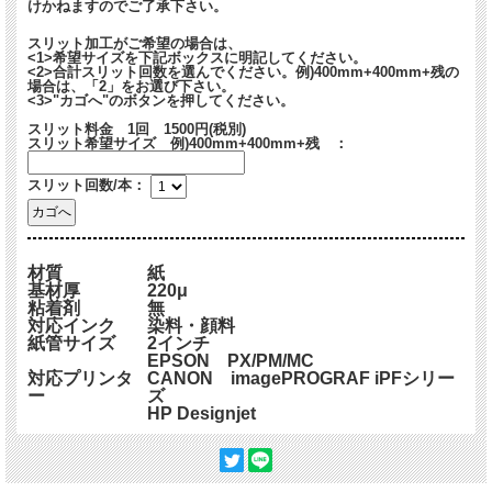
けかねますのでご了承下さい。
スリット加工がご希望の場合は、
<1>希望サイズを下記ボックスに明記してください。
<2>合計スリット回数を選んでください。例)400mm+400mm+残の
場合は、「2」をお選び下さい。
<3>"カゴへ"のボタンを押してください。
スリット料金 1回 1500円(税別)
スリット希望サイズ 例)400mm+400mm+残 ：
スリット回数/本：
材質
紙
基材厚
220μ
粘着剤
無
対応インク
染料・顔料
紙管サイズ
2インチ
EPSON PX/PM/MC
対応プリンタ
CANON imagePROGRAF iPFシリー
ー
ズ
HP Designjet