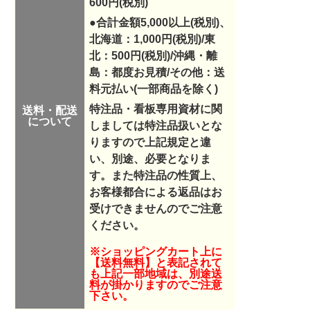
600円(税別)
●合計金額5,000以上(税別)、
北海道：1,000円(税別)/東
北：500円(税別)/沖縄・離
島：都度お見積/その他：送
料元払い(一部商品を除く)
特注品・看板専用資材に関
送料・配送
について
しましては特注品扱いとな
りますので
上記規定と違
い、別途、必要となりま
す。また特注品の性質上、
お客様都合による返品はお
受けできませんのでご注意
ください。
※ショッピングカート上に
【送料無料】と表記されて
も上記一部地域は、別途送
料が掛かりますのでご注意
下さい。