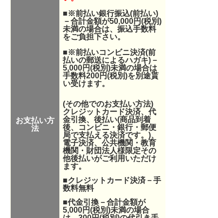
■※前払い銀行振込(前払い)
－合計金額が50,000円(税別)
未満の場合は、振込手数料
をご負担下さい。
■※前払いコンビニ決済(前
払いの郵送によるハガキ)－
5,000円(税別)未満の場合は
手数料200円(税別)を別途貰
い受けます。
(その他でのお支払い方法)
クレジットカード決済、代
金引換、後払い(商品到着
お支払い方
後、コンビニ・銀行・郵便
法
局で支払える決済です。
)、
電子決済
、公共機関・教育
機関・財団法人様限定その
他後払い
がご利用いただけ
ます。
■クレジットカード決済－手
数料無料
■代金引換－合計金額が
5,000円(税別)未満の場合
は、300円(税別)の代引き手