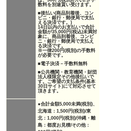
数料を別途貰い受けます。
■後払い(商品到着後、コン
ビニ・銀行・郵便局で支払
える決済です。)
14日以内のお支払いで合計
金額が35,000円(税込)未満対
象に、商品到着後、コンビ
ニ・銀行・郵便局で支払え
る決済です。
※一律200円(税別)の手数料
が必要です。
■電子決済－手数料無料
■公共機関・教育機関・財団
法人様限定その他後払いで
す。ご希望の支払条件(基本
30日サイト)にて対応させて
頂きます。
●合計金額5,000未満(税別)、
北海道：1,500円(税別)/東
北：1,000円(税別)/沖縄・離
島：都度お見積/その他：