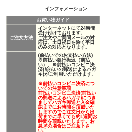
インフォメーション
お買い物ガイド
インターネットにて24時間
受け付けております。
ご注文方法
ご注文やご質問メールの対
応は、土日祝日を除く平日
のみの対応となります。
(前払いでのお支払い方法)
※前払い銀行振込（前払
い）、
※
前払いコンビニ決
済(前払いの郵送によるハガ
キ)
がご利用いただけます。
※前払いコンビニ決済につ
いての注意事項
前払いコンビニ決済(前払い
の郵送によるハガキ)につき
ましてハガキ郵送と入金確
認までにお時間を頂戴いた
しますのでご注文日から出
荷までに早くても約1週間お
時間を頂戴いたします。お
急ぎの場合はご注意下さ
い。