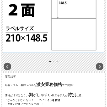
商品説明
激安業務価格
宛名ラベル・名前ラベルを
でご提供！
剥
特別
がしやすい
価格だけではなく、
加工を加えた
仕様。
「なかなか剥がれない！」 の
イライラを解消
！
一度使えば使いやすさを実感！！