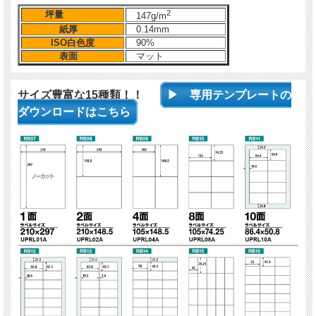
2
坪量
147g/m
紙厚
0.14mm
ISO白色度
90%
表面
マット
サイズ豊富な15種類！！
▶ 専用テンプレートの
ダウンロードはこちら