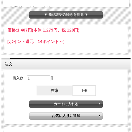
■作業性を大幅に改善！
▼ 商品説明の続きを見る ▼
■画像をより鮮やかにする高白色性！
■インクジェット・レーザープリンタ・コピー機
マルチ対
応
価格:
1,407円
(本体 1,279円、税 128円)
[ポイント還元 14ポイント～]
注文
購入数：
冊
在庫
1冊