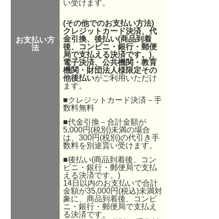
い受けます。
(その他でのお支払い方法)
クレジットカード決済、代
金引換、後払い(商品到着
お支払い方
後、コンビニ・銀行・郵便
法
局で支払える決済です。
)、
電子決済
、公共機関・教育
機関・財団法人様限定その
他後払い
がご利用いただけ
ます。
■クレジットカード決済－手
数料無料
■代金引換－合計金額が
5,000円(税別)未満の場合
は、300円(税別)の代引き手
数料を別途貰い受けます。
■後払い(商品到着後、コン
ビニ・銀行・郵便局で支払
える決済です。)
14日以内のお支払いで合計
金額が35,000円(税込)未満対
象に、商品到着後、コンビ
ニ・銀行・郵便局で支払え
る決済です。