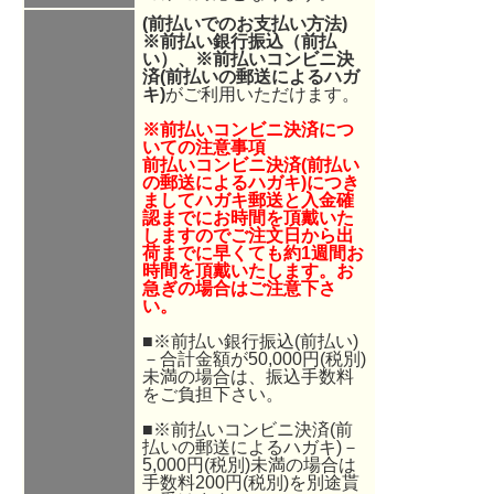
(前払いでのお支払い方法)
※前払い銀行振込（前払
い）、
※
前払いコンビニ決
済(前払いの郵送によるハガ
キ)
がご利用いただけます。
※前払いコンビニ決済につ
いての注意事項
前払いコンビニ決済(前払い
の郵送によるハガキ)につき
ましてハガキ郵送と入金確
認までにお時間を頂戴いた
しますのでご注文日から出
荷までに早くても約1週間お
時間を頂戴いたします。お
急ぎの場合はご注意下さ
い。
■※前払い銀行振込(前払い)
－合計金額が50,000円(税別)
未満の場合は、振込手数料
をご負担下さい。
■※前払いコンビニ決済(前
払いの郵送によるハガキ)－
5,000円(税別)未満の場合は
手数料200円(税別)を別途貰