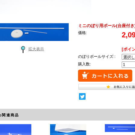
ミニのぼり用ポール(台座付き)
価格:
2,0
[ポイ
拡大表示
のぼりポールサイズ::
購入数:
め関連商品