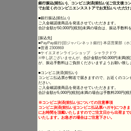
銀行振込(
前払い
)、コンビニ決済(前払い)(ご注文後
でお近くのコンビニエンスストアでお支払いいただけ
■銀行振込(前払い)
ご入金確認後商品を発送させていただきます。
合計金額が50,000円(税別)未満の場合は、振込手数
[振込先]
■PayPay銀行(旧ジャパンネット銀行) 本店営業部（
■普通 2300869
■ケイエヌオンラインショップ シャラクドウ
※申し訳ございませんが、
合計金額が50,000円未満
が、振込手数料はご負担くださいますようお願い致し
■コンビニ決済(前払い)
コンビニ払込票が郵送で届きますので、お近くのコン
ださい。
ご入金確認後商品を発送させていただきます。
合計金額が5,000円(税別)未満の場合は手数料200円(
※コンビニ決済(
前払い
)についての注意事項
コンビニ決済(
前払い
)(
コンビニ払込票
ハガキ)につき
にお時間を頂戴いたしますのでご注文日から出荷まで
いたします。お急ぎの場合はご注意下さい。