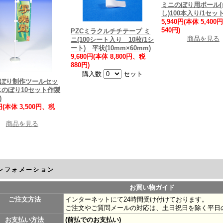
ミニのぼり用ポール(
し)100本入り/1セッ
5,940円(本体 5,40
540円)
PZCミラクルチチテープ ミ
商品を見る
ニ(100シート入り 10枚/1シ
ート) 平状(10mm×60mm)
9,680円(本体 8,800円、税
880円)
購入数
セット
ぼり制作ツールセッ
ニのぼり10セット作製
)
0円(本体 3,500円、税
商品を見る
ンフォメーション
お買い物ガイド
ご注文方法
インターネットにて24時間受け付けております。
ご注文やご質問メールの対応は、土日祝日を除く平日
お支払い方法
(前払でのお支払い)