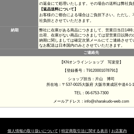
の返金にて処理いたします。その場合の送料は弊社負
【返品送料について】
お客様のご都合による場合はご負担下さい。ただし、
社負担とさせていただきます。
納期
弊社に在庫がある商品につきまして、営業日当日14
出荷、在庫がない商品につきましては翌営業日以降の
納期に関しましては確定次第メールにてご連絡させて
なお配送は日本国内のみとさせていただきます。
ご連絡先
【KNオンラインショップ 写楽堂】
【登録番号：T9120001078791】
ショップ担当：片山 博司
所在地：〒537-0025大阪府 大阪市東成区中道4-1-1
TEL：06-6753-7300
メールアドレス：info@sharakudo-web.com
個人情報の取り扱いについて
|
特定商取引法に関する表示
|
お店案内