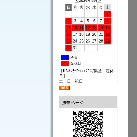
＜
2026年8月
＞
日
月
火
水
木
金
土
1
2
3
4
5
6
7
8
9
10
11
12
13
14
15
16
17
18
19
20
21
22
23
24
25
26
27
28
29
30
31
今日
定休日
【KNｵﾝﾗｲﾝｼｮｯﾌﾟ写楽堂 定休
日】
土・日・祝日
携帯ページ