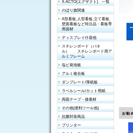
X-ACTO(エグザクト) 一覧
のぼり旗関連
A型看板,人型看板,立て看板,
壁面看板など特注品・看板専
用資材
ディスプレイ什器他
スチレンボード（パネ
ル） スチレンボード用ア
ルミフレーム
塩ビ発泡板
アルミ複合板
ダンプレート/厚紙板
ラベルシール/カット用紙
両面テープ・接着材
その他(便利ツール他)
お勧
抗菌対策商品
プリンター