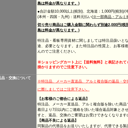
島は料金が異なります。)
●合計金額10,000以上(税別)、北海道：1,000円(税
(本州・四国・九州)：送料元払い(
※一部商品・アルミ
切り売り商品はご購入金額に関わらず別途2,000円(税
島は料金が異なります。)
特注品・看板専用資材に関しましては特注品扱いと
途、必要となります。また特注品の性質上、お客様
んのでご注意ください。
※ショッピングカート上に【送料無料】と表記されて
掛かりますのでご注意下さい。
返品・交換について
※特注品、メーカー直送品、アルミ複合版の返品・交
に際しましてはご注意下さい。
【お客様のご都合による返品】
特注品、メーカー直送品、アルミ複合版を除いた商品
着日より7日以内にご連絡を頂いた場合返品対象とさ
すと、返品、交換のご要望はお受けできなくなります
【商品不良による返品】
同製品の代替品をお送りいたしますが、代替できる製