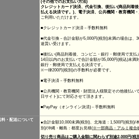
(その他でのお支払い方法)
クレジットカード決済、代金引換、後払い(商品到着
払える決済です。
)、電子決済
、公共機関・教育機関・
ご利用いただけます。
■クレジットカード決済－手数料無料
■代金引換－合計金額が5,000円(税別)未満の場合は、
途貰い受けます。
■後払い(商品到着後、コンビニ・銀行・郵便局で支払
14日以内のお支払いで合計金額が35,000円(税込)
銀行・郵便局で支払える決済です。
※一律200円(税別)の手数料が必要です。
■電子決済－手数料無料
■公共機関・教育機関・財団法人様限定その他後払いで
日サイト)にて対応させて頂きます。
■PayPay（オンライン決済)－手数料無料
送料・配送について
●合計金額10,000未満(税別)、北海道：1,500円(税別)
別)/沖縄・離島：都度お見積(
※一部商品・アルミ複合
切り売り商品はご購入金額に関わらず別途2,000円(税