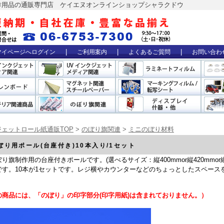
作用品の通販専門店 ケイエヌオンラインショップシャラクドウ
|
|
|
マイページへログイン
ご利用案内
よくあるご質問
お問い合わ
ェットロール紙通販TOP
>
のぼり旗関連
>
ミニのぼり材料
ぼり用ポール(台座付き)10本入り/1セット
り旗制作用の台座付きポールです。(選べるサイズ：縦400mmor縦420mmor縦
です。10本が1セットです。レジ横やカウンターなどのちょっとしたスペース
の商品には、「のぼり」の印字部分(印字用紙)は含まれておりません。）