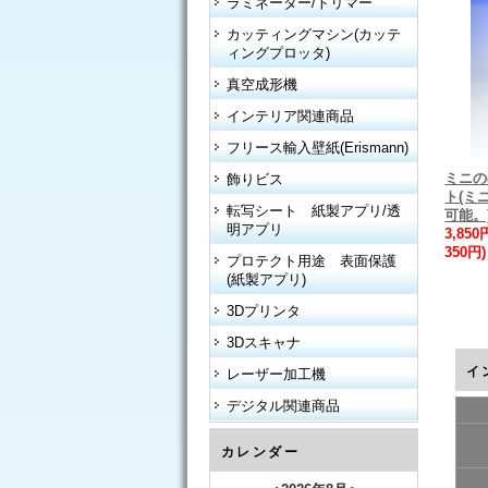
ラミネーター/トリマー
カッティングマシン(カッテ
ィングプロッタ)
真空成形機
インテリア関連商品
フリース輸入壁紙(Erismann)
ミニの
飾りビス
ト(ミ
転写シート 紙製アプリ/透
可能。
明アプリ
3,85
350円)
プロテクト用途 表面保護
(紙製アプリ)
3Dプリンタ
3Dスキャナ
イ
レーザー加工機
デジタル関連商品
カレンダー