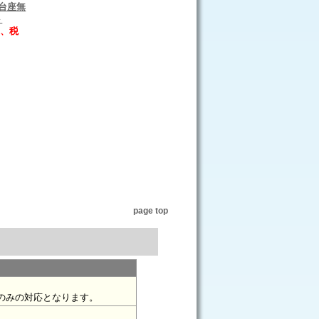
台座無
ト
0円、税
page top
のみの対応となります。