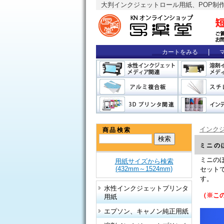
大判インクジェットロール用紙、POP制
|
カートをみる
インクジ
商品検索
ミニの
ミニのぼ
用紙サイズから検索
(432mm～1524mm)
セット
す。
水性インクジェットプリンタ
（※こ
用紙
エプソン、キャノン純正用紙